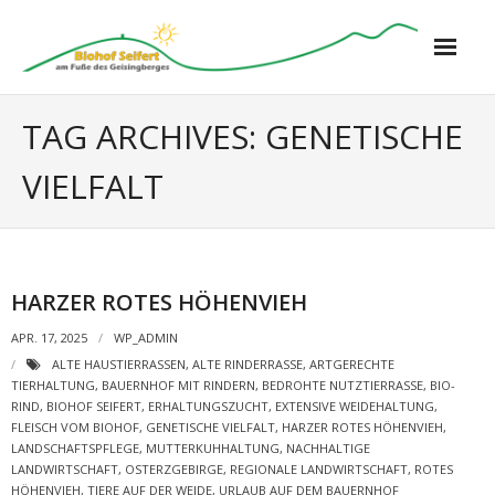
Biohof Seifert
TAG ARCHIVES:
GENETISCHE
VIELFALT
Ferienwohnungen
- Kuhstall
- Schafstall
HARZER ROTES HÖHENVIEH
- Katzenkorb
APR. 17, 2025
WP_ADMIN
ALTE HAUSTIERRASSEN
,
ALTE RINDERRASSE
,
ARTGERECHTE
TIERHALTUNG
,
BAUERNHOF MIT RINDERN
,
BEDROHTE NUTZTIERRASSE
,
BIO-
- Schneckenhaus
RIND
,
BIOHOF SEIFERT
,
ERHALTUNGSZUCHT
,
EXTENSIVE WEIDEHALTUNG
,
FLEISCH VOM BIOHOF
,
GENETISCHE VIELFALT
,
HARZER ROTES HÖHENVIEH
,
Bauernhof
LANDSCHAFTSPFLEGE
,
MUTTERKUHHALTUNG
,
NACHHALTIGE
LANDWIRTSCHAFT
,
OSTERZGEBIRGE
,
REGIONALE LANDWIRTSCHAFT
,
ROTES
HÖHENVIEH
,
TIERE AUF DER WEIDE
,
URLAUB AUF DEM BAUERNHOF