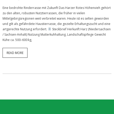
- Naturschutzprojekt
Eine bedrohte Rinderrasse mit Zukunft Das Harzer Rotes Höhenvieh gehört
zu den alten, robusten Nutztierrassen, die früher in vielen
- Harzer Rotes Höhenvieh
Mittelgebirgsregionen weit verbreitet waren. Heute ist es selten geworden
und gilt als gefährdete Haustierrasse, die gezielte Erhaltungszucht und eine
- Hinweise zur Förderung
artgerechte Nutzung erfordert.
Steckbrief Herkunft Harz (Niedersachsen
/ Sachsen-Anhalt) Nutzung Mutterkuhhaltung, Landschaftspflege Gewicht
- Wetter
Kühe ca. 500–600 kg,
Kontakt
READ MORE
- Kontaktformular
- Impressum
- Datenschutz­erklärung