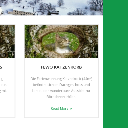
S
FEWO KATZENKORB
ng
Die Ferienwohnung Katzenkorb (44m²)
ietet
befindet sich im Dachgeschoss und
 mit
bietet eine wunderbare Aussicht zur
Börnchener Höhe.
Read More