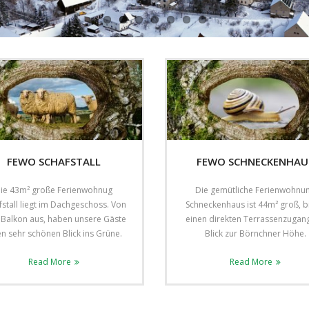
FEWO SCHAFSTALL
FEWO SCHNECKENHAU
ie 43m² große Ferienwohnug
Die gemütliche Ferienwohnu
fstall liegt im Dachgeschoss. Von
Schneckenhaus ist 44m² groß, b
Balkon aus, haben unsere Gäste
einen direkten Terrassenzugang
en sehr schönen Blick ins Grüne.
Blick zur Börnchner Höhe.
Read More
Read More