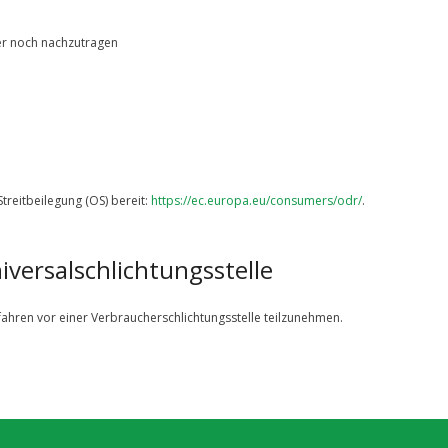
ier noch nachzutragen
treitbeilegung (OS) bereit:
https://ec.europa.eu/consumers/odr/
.
versal­schlichtungs­stelle
erfahren vor einer Verbraucherschlichtungsstelle teilzunehmen.