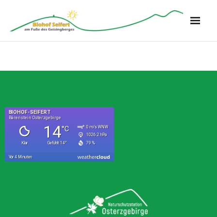
Biohof Seifert
Ferienwohnungen
- Kuhstall
- Schafstall
- Katzenkorb
- Schneckenhaus
Bauernhof