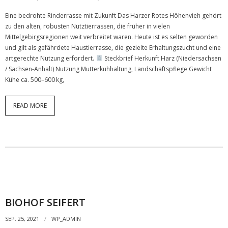
- Naturschutzprojekt
Eine bedrohte Rinderrasse mit Zukunft Das Harzer Rotes Höhenvieh gehört
zu den alten, robusten Nutztierrassen, die früher in vielen
- Harzer Rotes Höhenvieh
Mittelgebirgsregionen weit verbreitet waren. Heute ist es selten geworden
und gilt als gefährdete Haustierrasse, die gezielte Erhaltungszucht und eine
- Hinweise zur Förderung
artgerechte Nutzung erfordert.
Steckbrief Herkunft Harz (Niedersachsen
/ Sachsen-Anhalt) Nutzung Mutterkuhhaltung, Landschaftspflege Gewicht
- Wetter
Kühe ca. 500–600 kg,
Kontakt
READ MORE
- Kontaktformular
- Impressum
- Datenschutz­erklärung
BIOHOF SEIFERT
SEP. 25, 2021
WP_ADMIN