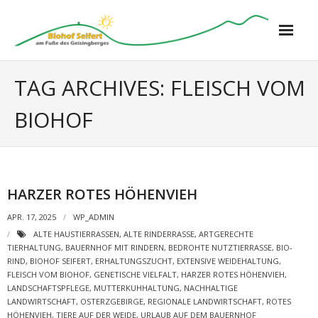
Biohof Seifert
TAG ARCHIVES:
FLEISCH VOM
BIOHOF
Ferienwohnungen
- Kuhstall
- Schafstall
HARZER ROTES HÖHENVIEH
- Katzenkorb
APR. 17, 2025
WP_ADMIN
ALTE HAUSTIERRASSEN
,
ALTE RINDERRASSE
,
ARTGERECHTE
TIERHALTUNG
,
BAUERNHOF MIT RINDERN
,
BEDROHTE NUTZTIERRASSE
,
BIO-
- Schneckenhaus
RIND
,
BIOHOF SEIFERT
,
ERHALTUNGSZUCHT
,
EXTENSIVE WEIDEHALTUNG
,
FLEISCH VOM BIOHOF
,
GENETISCHE VIELFALT
,
HARZER ROTES HÖHENVIEH
,
Bauernhof
LANDSCHAFTSPFLEGE
,
MUTTERKUHHALTUNG
,
NACHHALTIGE
LANDWIRTSCHAFT
,
OSTERZGEBIRGE
,
REGIONALE LANDWIRTSCHAFT
,
ROTES
HÖHENVIEH
,
TIERE AUF DER WEIDE
,
URLAUB AUF DEM BAUERNHOF